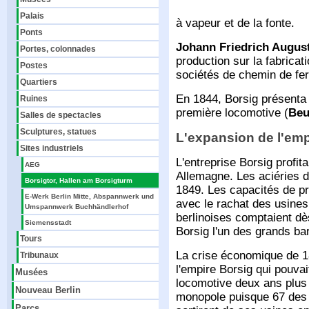
Palais
à vapeur et de la fonte.
Ponts
Johann Friedrich Augus
Portes, colonnades
production sur la fabrica
Postes
sociétés de chemin de fe
Quartiers
En 1844, Borsig présenta l
Ruines
première locomotive (
Beu
Salles de spectacles
Sculptures, statues
L'expansion de l'emp
Sites industriels
L'entreprise Borsig profit
AEG
Allemagne. Les aciéries d
Borsigtor, Hallen am Borsigturm
1849. Les capacités de p
E-Werk Berlin Mitte, Abspannwerk und
avec le rachat des usines
Umspannwerk Buchhändlerhof
berlinoises comptaient dès
Siemensstadt
Borsig l'un des grands bar
Tours
La crise économique de 1
Tribunaux
l'empire Borsig qui pouvait
Musées
locomotive deux ans plus t
Nouveau Berlin
monopole puisque 67 des 
Parcs