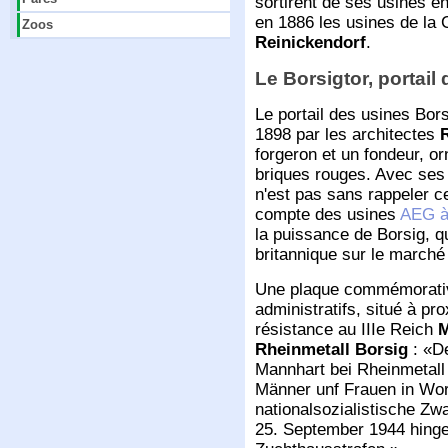
sortirent de ses usines en
en 1886 les usines de la 
Zoos
Reinickendorf
.
Le Borsigtor, portail
Le portail des usines Bor
1898 par les architectes
forgeron et un fondeur, or
briques rouges. Avec ses 
n'est pas sans rappeler c
compte des usines
AEG à
la puissance de Borsig, q
britannique sur le marché
Une plaque commémorative
administratifs, situé à p
résistance au IIIe Reich
M
Rheinmetall Borsig
:
D
Mannhart bei Rheinmetall
Männer unf Frauen in Wort
nationalsozialistische Z
25. September 1944 hinge