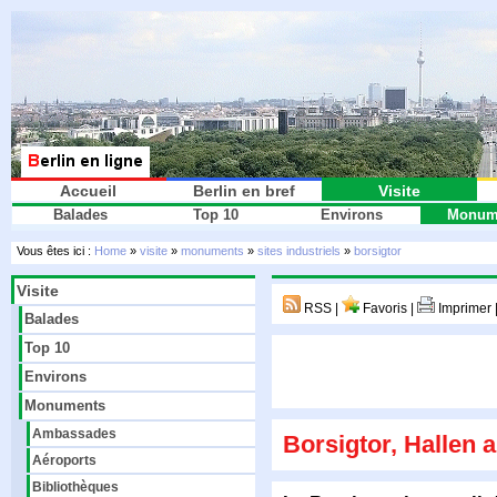
Accueil
Berlin en bref
Visite
Balades
Top 10
Environs
Monum
Vous êtes ici :
Home
»
visite
»
monuments
»
sites industriels
»
borsigtor
Visite
RSS |
Favoris |
Imprimer 
Balades
Top 10
Environs
Monuments
Ambassades
Borsigtor, Hallen
Aéroports
Bibliothèques