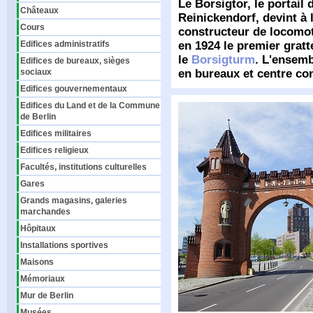
Le Borsigtor, le portail
Châteaux
Reinickendorf, devint à 
Cours
constructeur de locomoti
Edifices administratifs
en 1924 le premier gratt
le
Borsigturm
. L'ensemb
Edifices de bureaux, sièges
sociaux
en bureaux et centre c
Edifices gouvernementaux
Edifices du Land et de la Commune
de Berlin
Edifices militaires
Edifices religieux
Facultés, institutions culturelles
Gares
Grands magasins, galeries
marchandes
Hôpitaux
Installations sportives
Maisons
Mémoriaux
Mur de Berlin
Musées